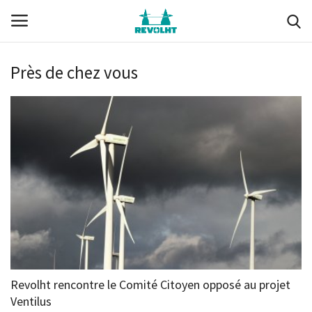
Près de chez vous
Revolht
Boucle du Hainaut
Documents (membres)
Ils nous soutiennent
Media
Nous soutenir
Revolht rencontre le Comité Citoyen opposé au projet
Ventilus
Membres