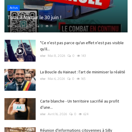
Actus
Tous à Namur le 30 juin !
viw
Juin 21, 2026
0
91
"Ce n'est pas parce qu'un effet n'est pas visible
qu'il...
viw
Mai 8, 2026
0
143
La Boucle du Hainaut : l'art de minimiser la réalité
viw
Mai 6, 2026
0
165
Carte blanche - Un territoire sacrifié au profit
d’une...
viw
Avril 16, 2026
0
624
Réunion d'informations citoyennes à Silly