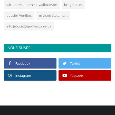
s.hazee@parlement-wallonie.be
brugelettes
dossier Ventilus
misison statement
info.jeholet@gov.wallonie.be
NOUS SUIVRE
Facebook
Twitter
Instagram
Youtube