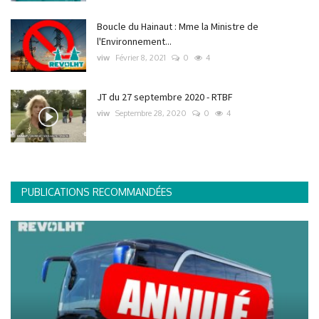
Boucle du Hainaut : Mme la Ministre de
l'Environnement...
viw
Février 8, 2021
0
4
JT du 27 septembre 2020 - RTBF
viw
Septembre 28, 2020
0
4
PUBLICATIONS RECOMMANDÉES