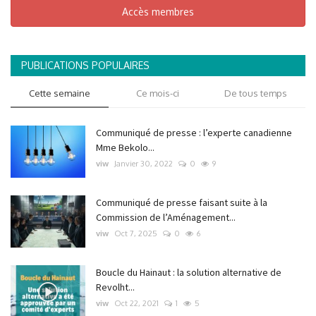
Accès membres
PUBLICATIONS POPULAIRES
Cette semaine
Ce mois-ci
De tous temps
Communiqué de presse : l’experte canadienne
Mme Bekolo...
viw
Janvier 30, 2022
0
9
Communiqué de presse faisant suite à la
Commission de l’Aménagement...
viw
Oct 7, 2025
0
6
Boucle du Hainaut : la solution alternative de
Revolht...
viw
Oct 22, 2021
1
5