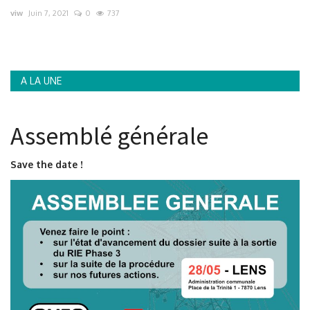
viw
Juin 7, 2021
0
737
Contacts
A LA UNE
Assemblé générale
Save the date !