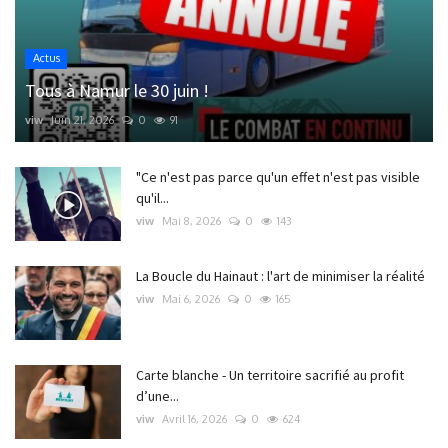
Actus
Tous à Namur le 30 juin !
viw
Juin 21, 2026
0
91
"Ce n'est pas parce qu'un effet n'est pas visible
qu'il...
viw
Mai 8, 2026
0
143
La Boucle du Hainaut : l'art de minimiser la réalité
viw
Mai 6, 2026
0
165
Carte blanche - Un territoire sacrifié au profit
d’une...
viw
Avril 16, 2026
0
624