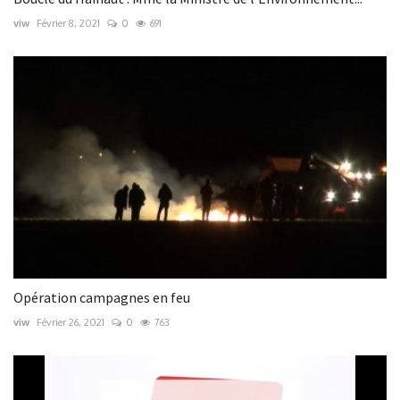
viw
Février 8, 2021
0
691
Opération campagnes en feu
viw
Février 26, 2021
0
763