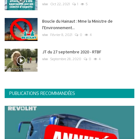
viw
Oct 22, 2021
1
5
Boucle du Hainaut : Mme la Ministre de
l'Environnement...
viw
Février 8, 2021
0
4
JT du 27 septembre 2020 - RTBF
viw
Septembre 28, 2020
0
4
PUBLICATIONS RECOMMANDÉES