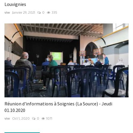
Louvignies
viw
Janvier 29, 2021
0
335
Réunion d'informations à Soignies (La Source) - Jeudi
01.10.2020
viw
Oct 1, 2020
0
1071