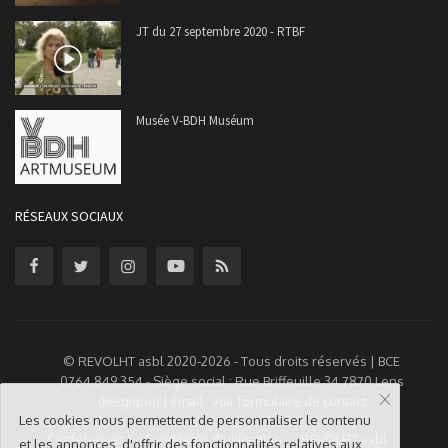
JT du 27 septembre 2020 - RTBF
Musée V-BDH Muséum
RÉSEAUX SOCIAUX
© REVOLHT asbl 2020-2026 - Tous droits réservés | BCE
0764.849.354 - Siège social : Rue Briffeuille 34 7870 Lens
(Belgique) | Email : voir formulaire de contact
Les cookies nous permettent de personnaliser le contenu
Conférences
Conditions d'utilisation
REVOLHT asbl
et les annonces, d'offrir des fonctionnalités relatives aux