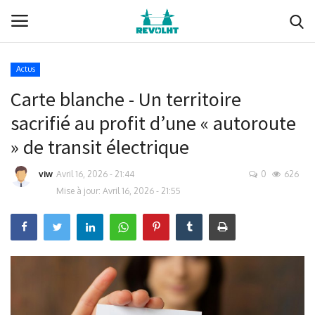
Actus
Carte blanche - Un territoire
Revolht
sacrifié au profit d’une « autoroute
Boucle du Hainaut
» de transit électrique
Documents (membres)
viw
Avril 16, 2026 - 21:44
0
626
Mise à jour: Avril 16, 2026 - 21:55
Ils nous soutiennent
Media
Nous soutenir
Membres