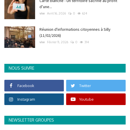
Carte blanche - Un territoire sacrifié au profit
d’une...
viw
Avril 16, 2026
0
624
Réunion d'informations citoyennes à Silly
(11/02/2026)
viw
Février 11, 2026
0
314
NOUS SUIVRE
Facebook
Twitter
Instagram
Youtube
NEWSLETTER GROUPES