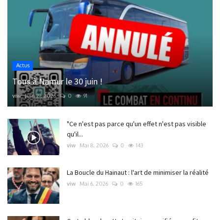
Actus
Tous à Namur le 30 juin !
viw
Juin 21, 2026
0
91
"Ce n'est pas parce qu'un effet n'est pas visible
qu'il...
viw
Mai 8, 2026
0
143
La Boucle du Hainaut : l'art de minimiser la réalité
viw
Mai 6, 2026
0
165