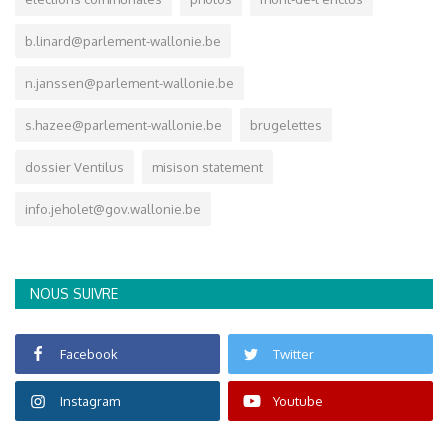
b.linard@parlement-wallonie.be
n.janssen@parlement-wallonie.be
s.hazee@parlement-wallonie.be
brugelettes
dossier Ventilus
misison statement
info.jeholet@gov.wallonie.be
NOUS SUIVRE
Facebook
Twitter
Instagram
Youtube