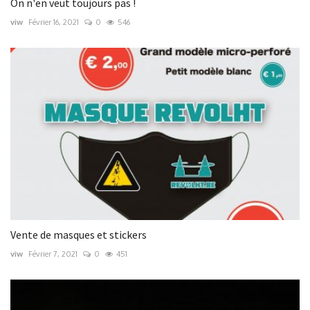
On n'en veut toujours pas !
viw
Février 16, 2021
0
546
Vente de masques et stickers
viw
Février 7, 2021
0
451