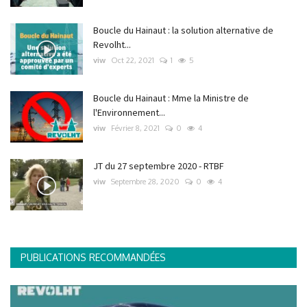
Boucle du Hainaut : la solution alternative de
Revolht...
viw
Oct 22, 2021
1
5
Boucle du Hainaut : Mme la Ministre de
l'Environnement...
viw
Février 8, 2021
0
4
JT du 27 septembre 2020 - RTBF
viw
Septembre 28, 2020
0
4
PUBLICATIONS RECOMMANDÉES