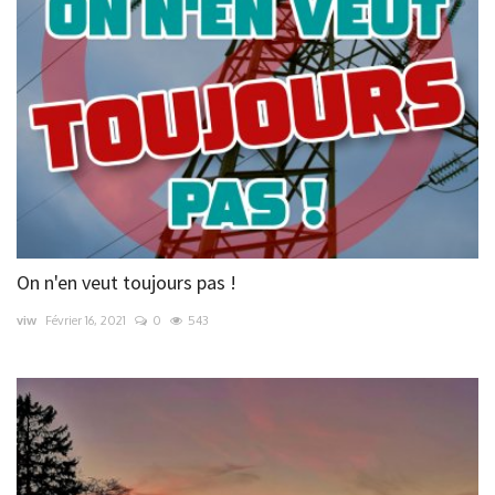
On n'en veut toujours pas !
viw
Février 16, 2021
0
543