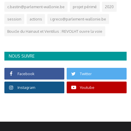
c.bastin@parlement-wallonie.be
projet périmé
2020
session
actions
i.greco@parlement-wallonie.be
Boucle du Hainaut et Ventilus : REVOLHT ouvre la voie
NOUS SUIVRE
Facebook
Twitter
Instagram
Youtube