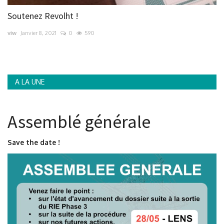
Soutenez Revolht !
viw
Janvier 8, 2021
0
590
A LA UNE
Assemblé générale
Save the date !