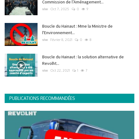
Commission de l’Aménagement...
viw
Oct 7, 2025
0
9
Boucle du Hainaut : Mme la Ministre de
l'Environnement...
viw
Février 8, 2021
0
8
Boucle du Hainaut : la solution alternative de
Revolht...
viw
Oct 22, 2021
1
7
PUBLICATIONS RECOMMANDÉES