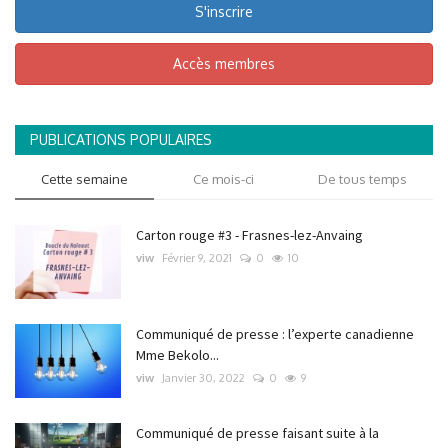
S'inscrire
Accès membres
PUBLICATIONS POPULAIRES
Cette semaine
Ce mois-ci
De tous temps
Carton rouge #3 - Frasnes-lez-Anvaing
viw
Février 9, 2021
0
10
Communiqué de presse : l’experte canadienne
Mme Bekolo...
viw
Janvier 30, 2022
0
9
Communiqué de presse faisant suite à la