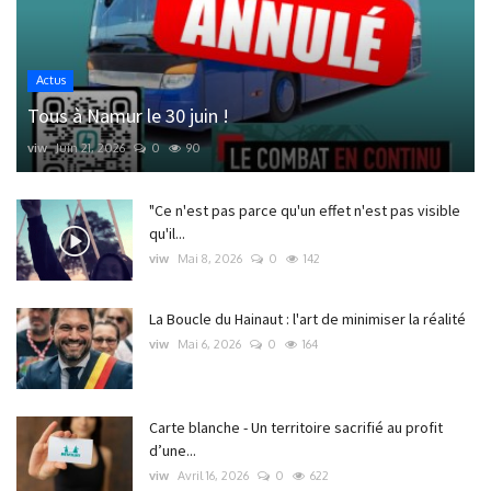
Actus
Tous à Namur le 30 juin !
viw
Juin 21, 2026
0
90
"Ce n'est pas parce qu'un effet n'est pas visible
qu'il...
viw
Mai 8, 2026
0
142
La Boucle du Hainaut : l'art de minimiser la réalité
viw
Mai 6, 2026
0
164
Carte blanche - Un territoire sacrifié au profit
d’une...
viw
Avril 16, 2026
0
622