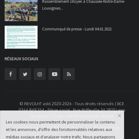
Rassemblement citoyen à Chaussée-Notre-Dame-
Louvignies...
Communiqué de presse - Lundi 04.01.2021
RÉSEAUX SOCIAUX
© REVOLHT asbl 2020-2026 - Tous droits réservés | BCE
0764.849.354 - Siège social : Rue Briffeuille 34 7870 Lens
(Belgique) | Email : voir formulaire de contact
Les cookies nous permettent de personnaliser le contenu
Conférences
Conditions d'utilisation
REVOLHT asbl
et les annonces, d'offrir des fonctionnalités relatives aux
médias sociaux et d'analyser notre trafic. Nous partageons