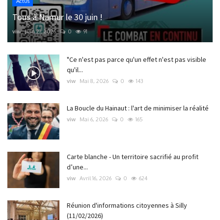
Actus
Tous à Namur le 30 juin !
viw
Juin 21, 2026
0
91
"Ce n'est pas parce qu'un effet n'est pas visible
qu'il...
viw
Mai 8, 2026
0
143
La Boucle du Hainaut : l'art de minimiser la réalité
viw
Mai 6, 2026
0
165
Carte blanche - Un territoire sacrifié au profit
d’une...
viw
Avril 16, 2026
0
624
Réunion d'informations citoyennes à Silly
(11/02/2026)