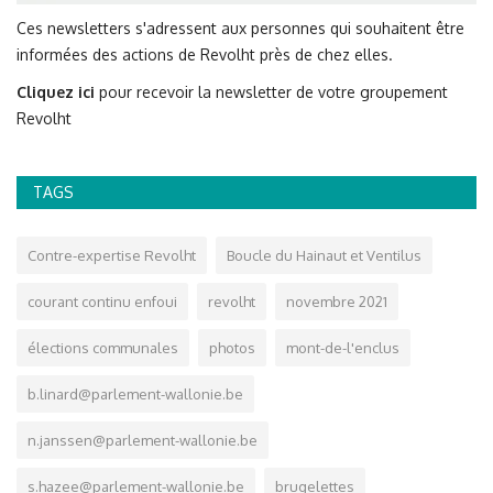
Ces newsletters s'adressent aux personnes qui souhaitent être
informées des actions de Revolht près de chez elles.
Cliquez ici
pour recevoir la newsletter de votre groupement
Revolht
TAGS
Contre-expertise Revolht
Boucle du Hainaut et Ventilus
courant continu enfoui
revolht
novembre 2021
élections communales
photos
mont-de-l'enclus
b.linard@parlement-wallonie.be
n.janssen@parlement-wallonie.be
s.hazee@parlement-wallonie.be
brugelettes