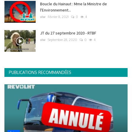
Boucle du Hainaut : Mme la Ministre de
l'Environnement...
viw
Février 8, 2021
0
4
JT du 27 septembre 2020 - RTBF
viw
Septembre 28, 2020
0
4
PUBLICATIONS RECOMMANDÉES