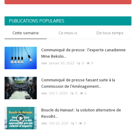
PUBLICATIONS POPULAIRES
Cette semaine
Ce mois-ci
De tous temps
Communiqué de presse : l’experte canadienne
Mme Bekolo...
viw
Janvier 30, 2022
0
9
Communiqué de presse faisant suite à la
Commission de l’Aménagement...
viw
Oct 7, 2025
0
6
Boucle du Hainaut : la solution alternative de
Revolht...
viw
Oct 22, 2021
1
5