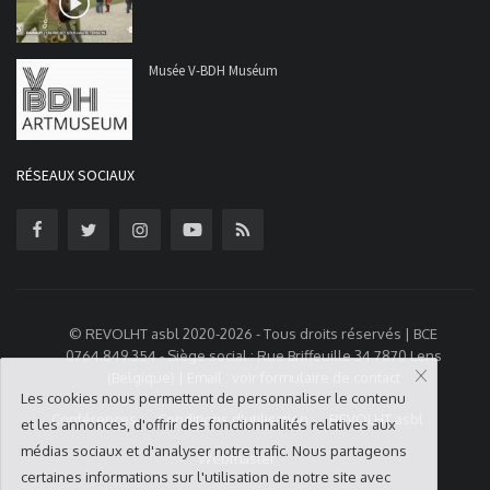
Musée V-BDH Muséum
RÉSEAUX SOCIAUX
© REVOLHT asbl 2020-2026 - Tous droits réservés | BCE
0764.849.354 - Siège social : Rue Briffeuille 34 7870 Lens
(Belgique) | Email : voir formulaire de contact
Les cookies nous permettent de personnaliser le contenu
Conférences
Conditions d'utilisation
REVOLHT asbl
et les annonces, d'offrir des fonctionnalités relatives aux
médias sociaux et d'analyser notre trafic. Nous partageons
Webmaster
certaines informations sur l'utilisation de notre site avec