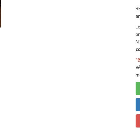
R
an
L
pr
N'
c
"B
Vé
m