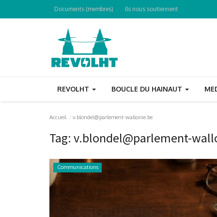
Documents (membres)
Ils nous soutiennent
REVOLHT
BOUCLE DU HAINAUT
ME
Accueil
v.blondel@parlement-wallonie.be
Tag:
v.blondel@parlement-wall
Communications