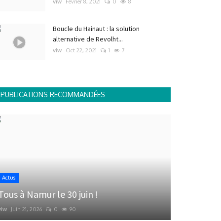
viw
Février 8, 2021
0
8
Boucle du Hainaut : la solution
alternative de Revolht...
viw
Oct 22, 2021
1
7
PUBLICATIONS RECOMMANDÉES
Actus
Tous à Namur le 30 juin !
viw
Juin 21, 2026
0
90