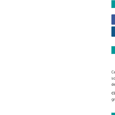
Ce
so
de
Cl
g