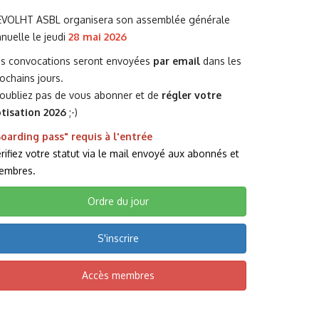
EVOLHT ASBL organisera son assemblée générale
nuelle le jeudi
28 mai 2026
es convocations seront envoyées
par email
dans les
ochains jours.
oubliez pas de vous abonner et de
régler votre
otisation 2026
;-)
oarding pass" requis à l'entrée
rifiez votre statut via le mail envoyé aux abonnés et
embres.
Ordre du jour
S'inscrire
Accès membres