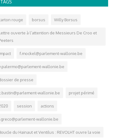
TAGS
carton rouge
borsus
Willy Borsus
Lettre ouverte à l’attention de Messieurs De Croo et
Peeters
impact
f.mockel@parlement-wallonie.be
v.palermo@parlement-wallonie.be
dossier de presse
c.bastin@parlement-wallonie.be
projet périmé
2020
session
actions
i.greco@parlement-wallonie.be
Boucle du Hainaut et Ventilus : REVOLHT ouvre la voie