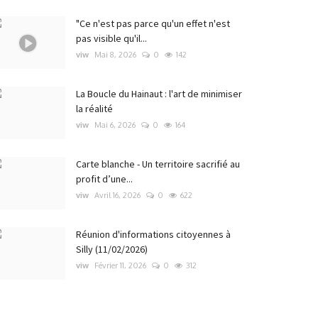
"Ce n'est pas parce qu'un effet n'est
pas visible qu'il...
viw
Mai 8, 2026
0
142
La Boucle du Hainaut : l'art de minimiser
la réalité
viw
Mai 6, 2026
0
164
Carte blanche - Un territoire sacrifié au
profit d’une...
viw
Avril 16, 2026
0
622
Réunion d'informations citoyennes à
Silly (11/02/2026)
viw
Février 11, 2026
0
312