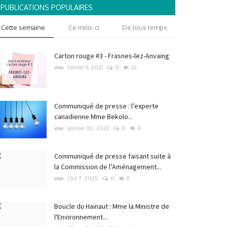
PUBLICATIONS POPULAIRES
Cette semaine
Ce mois-ci
De tous temps
Carton rouge #3 - Frasnes-lez-Anvaing
viw
Février 9, 2021
0
10
Communiqué de presse : l’experte
canadienne Mme Bekolo...
viw
Janvier 30, 2022
0
9
Communiqué de presse faisant suite à
la Commission de l’Aménagement...
viw
Oct 7, 2025
0
9
Boucle du Hainaut : Mme la Ministre de
l'Environnement...