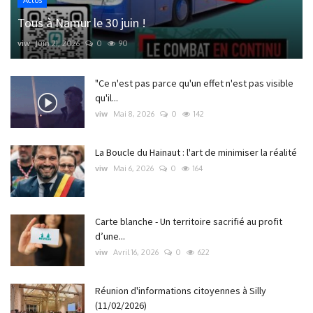
Actus
Tous à Namur le 30 juin !
viw
Juin 21, 2026
0
90
"Ce n'est pas parce qu'un effet n'est pas visible
qu'il...
viw
Mai 8, 2026
0
142
La Boucle du Hainaut : l'art de minimiser la réalité
viw
Mai 6, 2026
0
164
Carte blanche - Un territoire sacrifié au profit
d’une...
viw
Avril 16, 2026
0
622
Réunion d'informations citoyennes à Silly
(11/02/2026)