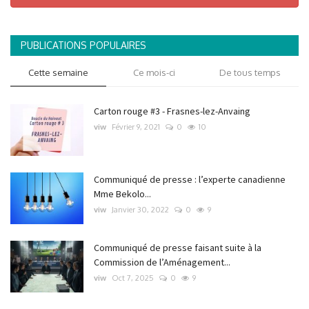
PUBLICATIONS POPULAIRES
Cette semaine
Ce mois-ci
De tous temps
Carton rouge #3 - Frasnes-lez-Anvaing
viw
Février 9, 2021
0
10
Communiqué de presse : l’experte canadienne
Mme Bekolo...
viw
Janvier 30, 2022
0
9
Communiqué de presse faisant suite à la
Commission de l’Aménagement...
viw
Oct 7, 2025
0
9