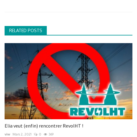
RELATED POSTS
Elia veut (enfin) rencontrer RevolHT !
viw
Mars 2, 2021
0
369