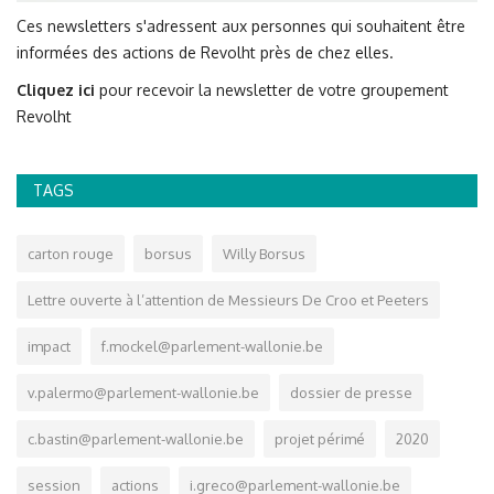
Ces newsletters s'adressent aux personnes qui souhaitent être
informées des actions de Revolht près de chez elles.
Cliquez ici
pour recevoir la newsletter de votre groupement
Revolht
TAGS
carton rouge
borsus
Willy Borsus
Lettre ouverte à l’attention de Messieurs De Croo et Peeters
impact
f.mockel@parlement-wallonie.be
v.palermo@parlement-wallonie.be
dossier de presse
c.bastin@parlement-wallonie.be
projet périmé
2020
session
actions
i.greco@parlement-wallonie.be