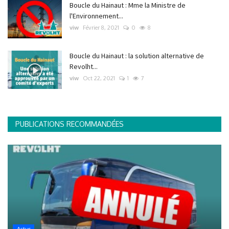
Boucle du Hainaut : Mme la Ministre de
l'Environnement...
viw
Février 8, 2021
0
8
Boucle du Hainaut : la solution alternative de
Revolht...
viw
Oct 22, 2021
1
7
PUBLICATIONS RECOMMANDÉES