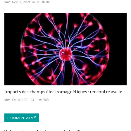
viw
Nov 17, 2021
0
819
Impacts des champs électromagnétiques : rencontre ave le...
viw
Oct 6, 2021
1
583
COMMENTAIRES