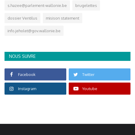
s.hazee@parlement-wallonie.be
brugelettes
dossier Ventilus
misison statement
info.jeholet@gov.wallonie.be
NOUS SUIVRE
Facebook
Twitter
Instagram
Youtube