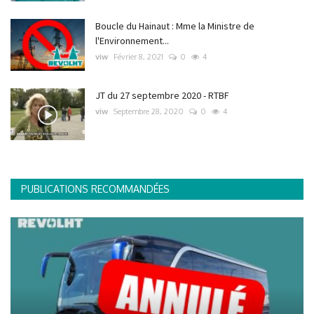
Boucle du Hainaut : Mme la Ministre de
l'Environnement...
viw
Février 8, 2021
0
4
JT du 27 septembre 2020 - RTBF
viw
Septembre 28, 2020
0
4
PUBLICATIONS RECOMMANDÉES