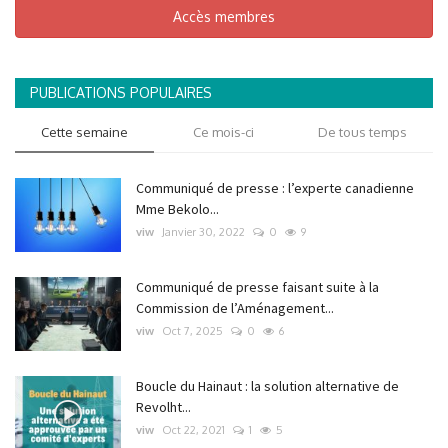
Accès membres
PUBLICATIONS POPULAIRES
Cette semaine
Ce mois-ci
De tous temps
Communiqué de presse : l’experte canadienne
Mme Bekolo...
viw
Janvier 30, 2022
0
9
Communiqué de presse faisant suite à la
Commission de l’Aménagement...
viw
Oct 7, 2025
0
6
Boucle du Hainaut : la solution alternative de
Revolht...
viw
Oct 22, 2021
1
5