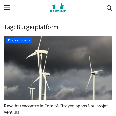
Tag:
Burgerplatform
Revolht
Près de chez vous
Boucle du Hainaut
Documents (membres)
Ils nous soutiennent
Media
Nous soutenir
Revolht rencontre le Comité Citoyen opposé au projet
Ventilus
Membres