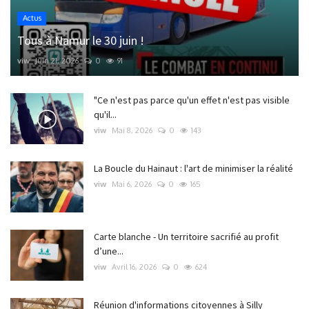
Actus
Tous à Namur le 30 juin !
viw
Juin 21, 2026
0
91
"Ce n'est pas parce qu'un effet n'est pas visible
qu'il...
viw
Mai 8, 2026
0
143
La Boucle du Hainaut : l'art de minimiser la réalité
viw
Mai 6, 2026
0
165
Carte blanche - Un territoire sacrifié au profit
d’une...
viw
Avril 16, 2026
0
624
Réunion d'informations citoyennes à Silly