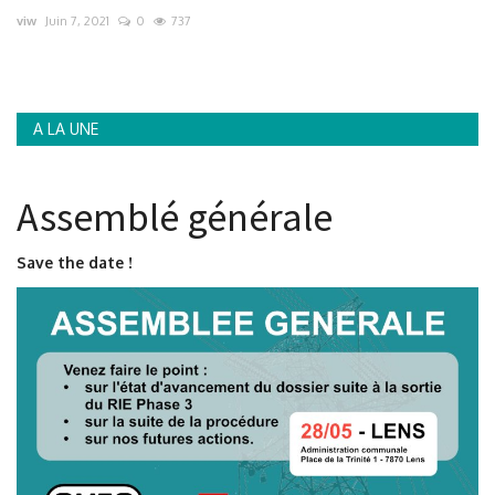
viw
Juin 7, 2021
0
737
Contacts
A LA UNE
Assemblé générale
Save the date !