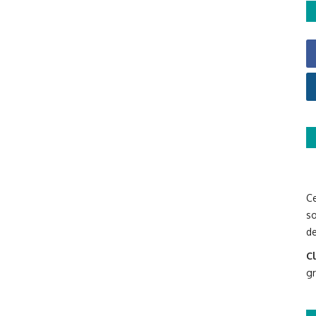
Ce
so
de
Cl
g