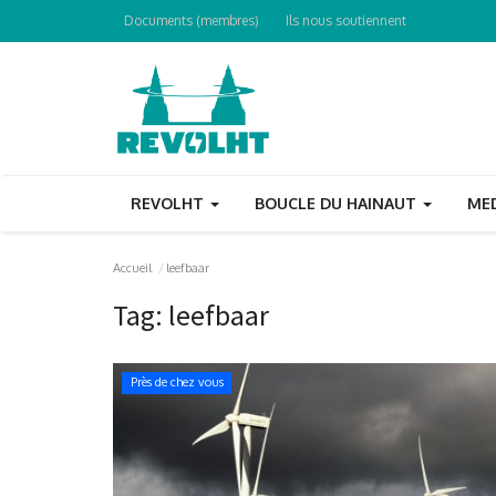
Documents (membres)
Ils nous soutiennent
REVOLHT
BOUCLE DU HAINAUT
ME
Accueil
leefbaar
Tag:
leefbaar
Près de chez vous