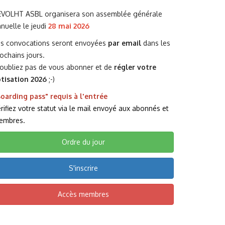
EVOLHT ASBL organisera son assemblée générale
nuelle le jeudi
28 mai 2026
es convocations seront envoyées
par email
dans les
ochains jours.
oubliez pas de vous abonner et de
régler votre
otisation 2026
;-)
oarding pass" requis à l'entrée
rifiez votre statut via le mail envoyé aux abonnés et
embres.
Ordre du jour
S'inscrire
Accès membres