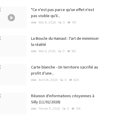
"Ce n'est pas parce qu'un effet n'est
pas visible qu'il...
viw
Mai 8, 2026
0
143
La Boucle du Hainaut : l'art de minimiser
la réalité
viw
Mai 6, 2026
0
165
Carte blanche - Un territoire sacrifié au
profit d’une...
viw
Avril 16, 2026
0
624
Réunion d'informations citoyennes à
Silly (11/02/2026)
viw
Février 11, 2026
0
314