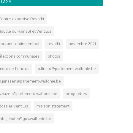
TAGS
Contre-expertise Revolht
Boucle du Hainaut et Ventilus
courant continu enfoui
revolht
novembre 2021
élections communales
photos
mont-de-l'enclus
b.linard@parlement-wallonie.be
n.janssen@parlement-wallonie.be
s.hazee@parlement-wallonie.be
brugelettes
dossier Ventilus
misison statement
info.jeholet@gov.wallonie.be