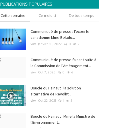
PUBLICATIONS POPULAIRES
Cette semaine
Ce mois-ci
De tous temps
Communiqué de presse : l’experte
canadienne Mme Bekolo...
viw
Janvier 30, 2022
0
9
Communiqué de presse faisant suite à
la Commission de l’Aménagement...
viw
Oct 7, 2025
0
6
Boucle du Hainaut : la solution
alternative de Revolht...
viw
Oct 22, 2021
1
5
Boucle du Hainaut : Mme la Ministre de
l'Environnement...