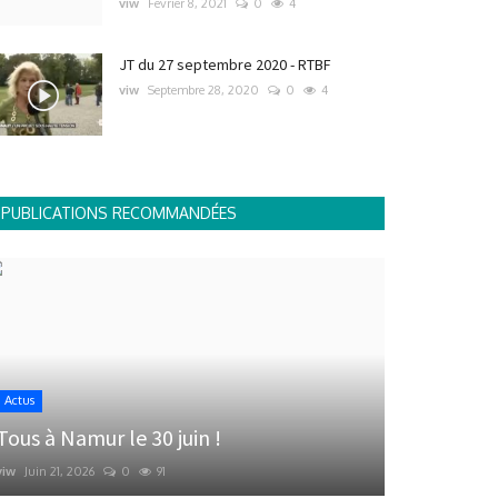
viw
Février 8, 2021
0
4
JT du 27 septembre 2020 - RTBF
viw
Septembre 28, 2020
0
4
PUBLICATIONS RECOMMANDÉES
Actus
Tous à Namur le 30 juin !
viw
Juin 21, 2026
0
91