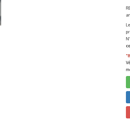
R
an
L
pr
N'
c
"B
Vé
m