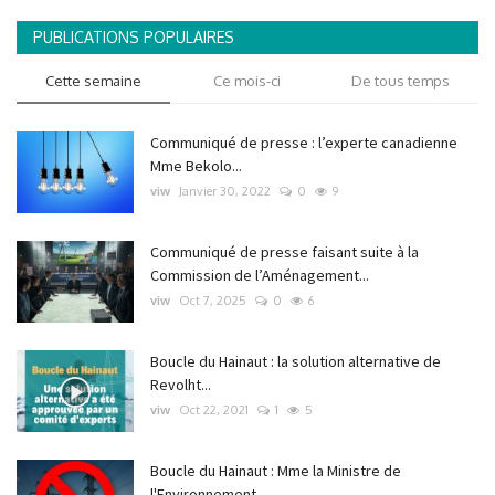
PUBLICATIONS POPULAIRES
Cette semaine
Ce mois-ci
De tous temps
Communiqué de presse : l’experte canadienne
Mme Bekolo...
viw
Janvier 30, 2022
0
9
Communiqué de presse faisant suite à la
Commission de l’Aménagement...
viw
Oct 7, 2025
0
6
Boucle du Hainaut : la solution alternative de
Revolht...
viw
Oct 22, 2021
1
5
Boucle du Hainaut : Mme la Ministre de
l'Environnement...