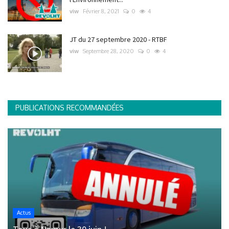
viw
Février 8, 2021
0
4
JT du 27 septembre 2020 - RTBF
viw
Septembre 28, 2020
0
4
PUBLICATIONS RECOMMANDÉES
Actus