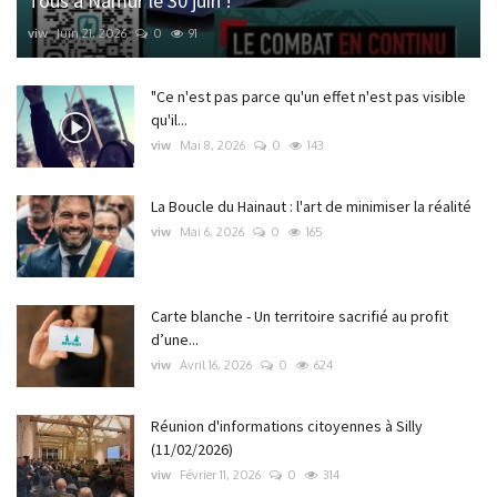
Tous à Namur le 30 juin !
viw
Juin 21, 2026
0
91
"Ce n'est pas parce qu'un effet n'est pas visible
qu'il...
viw
Mai 8, 2026
0
143
La Boucle du Hainaut : l'art de minimiser la réalité
viw
Mai 6, 2026
0
165
Carte blanche - Un territoire sacrifié au profit
d’une...
viw
Avril 16, 2026
0
624
Réunion d'informations citoyennes à Silly
(11/02/2026)
viw
Février 11, 2026
0
314