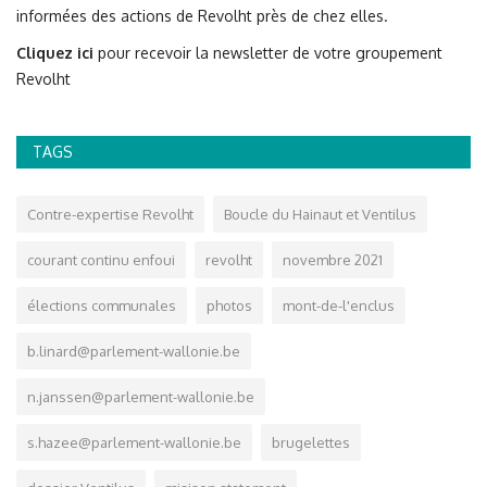
informées des actions de Revolht près de chez elles.
Cliquez ici
pour recevoir la newsletter de votre groupement
Revolht
TAGS
Contre-expertise Revolht
Boucle du Hainaut et Ventilus
courant continu enfoui
revolht
novembre 2021
élections communales
photos
mont-de-l'enclus
b.linard@parlement-wallonie.be
n.janssen@parlement-wallonie.be
s.hazee@parlement-wallonie.be
brugelettes