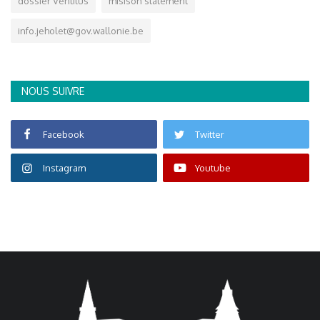
dossier Ventilus
misison statement
info.jeholet@gov.wallonie.be
NOUS SUIVRE
Facebook
Twitter
Instagram
Youtube