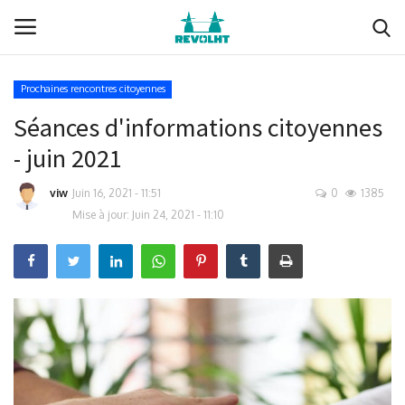
Prochaines rencontres citoyennes
Séances d'informations citoyennes
Revolht
- juin 2021
Boucle du Hainaut
viw
Juin 16, 2021 - 11:51
0
1385
Documents (membres)
Mise à jour: Juin 24, 2021 - 11:10
Ils nous soutiennent
Media
Nous soutenir
Membres