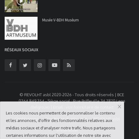
Musée V-BDH Muséum
RÉSEAUX SOCIAUX
© REVOLHT asbl 2020-2026 - Tous droits réservés | BCE
0764.849.354 - Siège social : Rue Briffeuille 34 7870 Lens
(Belgique) | Email : voir formulaire de contact
Les cookies nous permettent de personnaliser le contenu
Conférences
Conditions d'utilisation
REVOLHT asbl
et les annonces, d'offrir des fonctionnalités relatives aux
médias sociaux et d'analyser notre trafic. Nous partageons
Webmaster
certaines informations sur l'utilisation de notre site avec