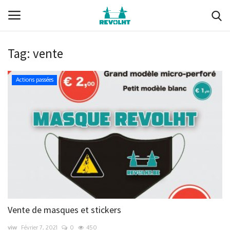
Tag:
vente
Revolht
Actions passées
Boucle du Hainaut
Documents (membres)
Ils nous soutiennent
Media
Nous soutenir
Vente de masques et stickers
Membres
viw
Février 7, 2021
0
450