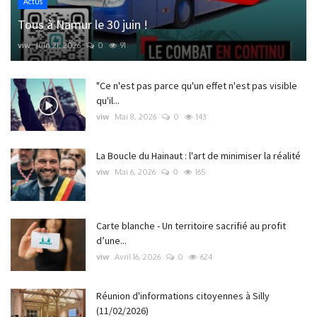
Actus
Tous à Namur le 30 juin !
viw
Juin 21, 2026
0
91
"Ce n'est pas parce qu'un effet n'est pas visible
qu'il...
viw
Mai 8, 2026
0
143
La Boucle du Hainaut : l'art de minimiser la réalité
viw
Mai 6, 2026
0
165
Carte blanche - Un territoire sacrifié au profit
d’une...
viw
Avril 16, 2026
0
624
Réunion d'informations citoyennes à Silly
(11/02/2026)