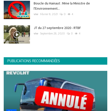
Boucle du Hainaut : Mme la Ministre de
l'Environnement...
viw
Février 8, 2021
0
4
JT du 27 septembre 2020 - RTBF
viw
Septembre 28, 2020
0
4
PUBLICATIONS RECOMMANDÉES