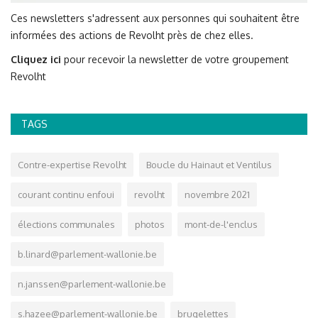
Ces newsletters s'adressent aux personnes qui souhaitent être
informées des actions de Revolht près de chez elles.
Cliquez ici
pour recevoir la newsletter de votre groupement
Revolht
TAGS
Contre-expertise Revolht
Boucle du Hainaut et Ventilus
courant continu enfoui
revolht
novembre 2021
élections communales
photos
mont-de-l'enclus
b.linard@parlement-wallonie.be
n.janssen@parlement-wallonie.be
s.hazee@parlement-wallonie.be
brugelettes