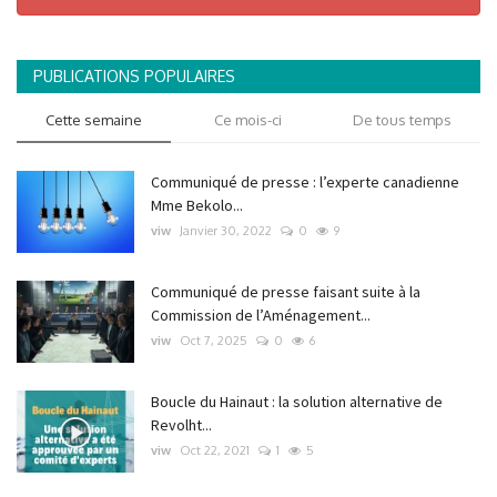
PUBLICATIONS POPULAIRES
Cette semaine
Ce mois-ci
De tous temps
Communiqué de presse : l’experte canadienne
Mme Bekolo...
viw
Janvier 30, 2022
0
9
Communiqué de presse faisant suite à la
Commission de l’Aménagement...
viw
Oct 7, 2025
0
6
Boucle du Hainaut : la solution alternative de
Revolht...
viw
Oct 22, 2021
1
5